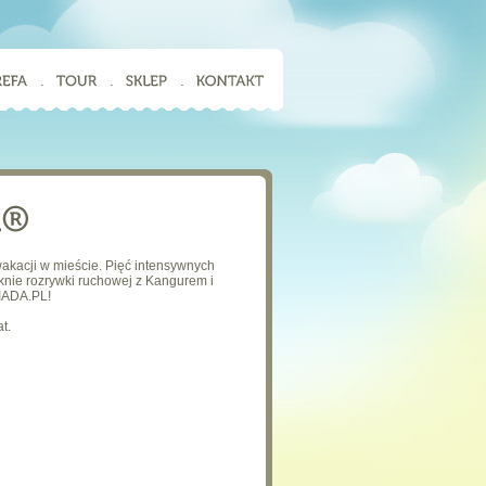
.
.
.
akacji w mieście. Pięć intensywnych
aknie rozrywki ruchowej z Kangurem i
LIADA.PL!
t.