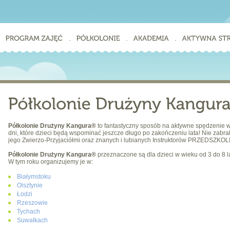
.
.
.
.
Półkolonie Drużyny Kangura®
to fantastyczny sposób na aktywne spędzenie w
dni, które dzieci będą wspominać jeszcze długo po zakończeniu lata! Nie zabr
jego Zwierzo-Przyjaciółmi oraz znanych i lubianych Instruktorów PRZEDSZKO
Półkolonie Drużyny Kangura®
przeznaczone są dla dzieci w wieku od 3 do 8 la
W tym roku organizujemy je w:
Białymstoku
Olsztynie
Łodzi
Rzeszowie
Tychach
Suwałkach