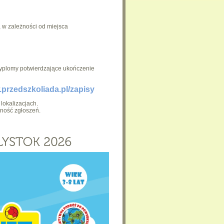
, w zależności od miejsca
dyplomy potwierdzające ukończenie
rzedszkoliada.pl/zapisy
lokalizacjach.
jność zgłoszeń.