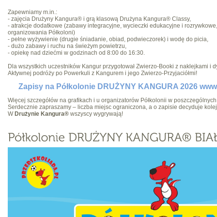
Zapewniamy m.in.:
- zajęcia Drużyny Kangura® i grą klasową Drużyna Kangura® Classy,
- atrakcje dodatkowe (zabawy integracyjne, wycieczki edukacyjne i rozrywkowe
organizowania Półkoloni)
- pełne wyżywienie (drugie śniadanie, obiad, podwieczorek) i wodę do picia,
- dużo zabawy i ruchu na świeżym powietrzu,
- opiekę nad dziećmi w godzinach od 8:00 do 16:30.
Dla wszystkich uczestników Kangur przygotował Zwierzo-Booki z naklejkami i 
Aktywnej podróży po Powerkuli z Kangurem i jego Zwierzo-Przyjaciółmi!
Zapisy na Półkolonie DRUŻYNY KANGURA 2026 www.p
Więcej szczegółów na grafikach i u organizatorów Półkolonii w poszczególnych 
Serdecznie zapraszamy – liczba miejsc ograniczona, a o zapisie decyduje kole
W
Drużynie Kangura®
wszyscy wygrywają!